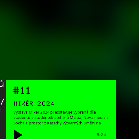
#11
MIXÉR 2024
Výstava Mixér 2024 představuje vybraná díla
studentů a studentek ateliérů Malba, Nová média a
Socha a prostor z Katedry výtvarných umění na
Fakultě designu a umění Ladislava Sutnara.
5:24