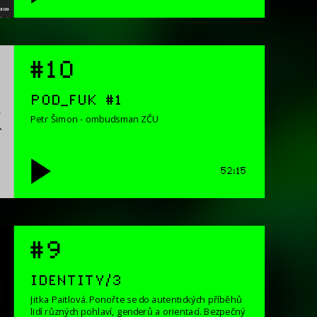
#10
POD_FUK #1
Petr Šimon - ombudsman ZČU
52:15
#9
IDENTITY/3
Jitka Paitlová. Ponořte se do autentických příběhů
lidí různých pohlaví, genderů a orientací. Bezpečný