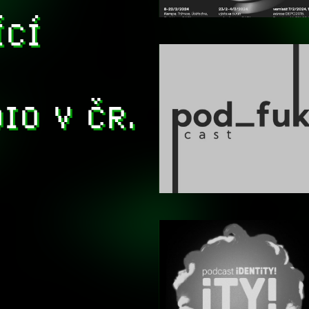
ÍCÍ
IO V ČR.