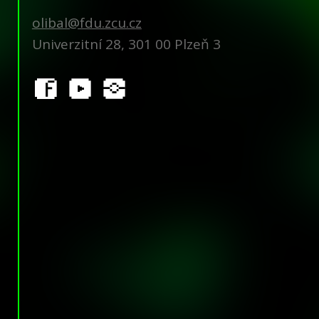
olibal@fdu.zcu.cz
Univerzitní 28, 301 00 Plzeň 3